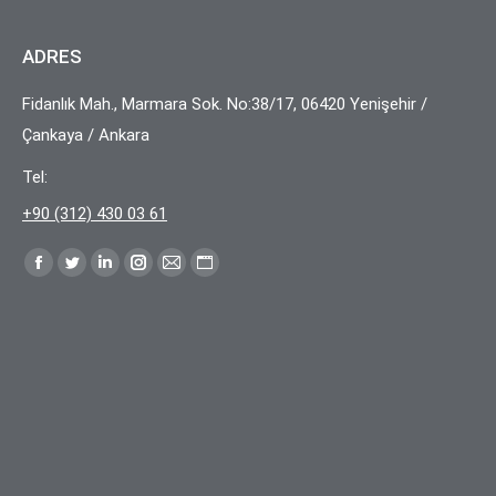
ADRES
Fidanlık Mah., Marmara Sok. No:38/17, 06420 Yenişehir /
Çankaya / Ankara
Tel:
+90 (312) 430 03 61
Find us on:
Facebook
Twitter
Linkedin
Instagram
E-
Website
page
page
page
page
posta
page
opens
opens
opens
opens
page
opens
in
in
in
in
opens
in
new
new
new
new
in
new
window
window
window
window
new
window
window