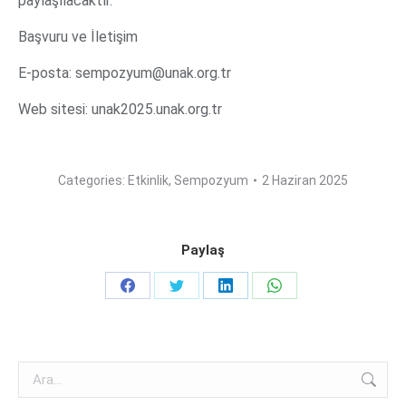
paylaşılacaktır.
Başvuru ve İletişim
E-posta: sempozyum@unak.org.tr
Web sitesi: unak2025.unak.org.tr
Categories:
Etkinlik
,
Sempozyum
2 Haziran 2025
Paylaş
Share
Share
Share
Share
on
on
on
on
Facebook
Twitter
LinkedIn
WhatsApp
Search: